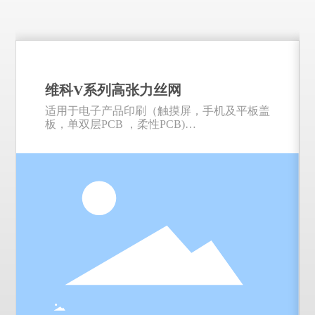
维科V系列高张力丝网
适用于电子产品印刷（触摸屏，手机及平板盖
板，单双层PCB ，柔性PCB)
特性：
* 高张力，低张力损失。低延伸率，绷网时网
板快速达到最高张力
* 较好的网面清洁度和平整度，可减轻色块印
刷产生的纹理
* 产品性能稳定，无批次差